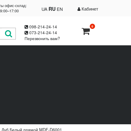
ты офис-склад:
RU
Кабинет
UA
EN
09:00–17:00
098-214-24-14
0
073-214-24-14
Перезвонить вам?
 Дуб Белый прямой MDF-D6001