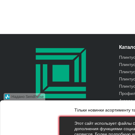
Катало
Плинту
Плинту
Плинту
Плинтус
Плинтус
Профил
Надано SendPulse
Аксесс
Тільки новинки асортименту та
© 2010 Kluchuk.ua
Принимаем к оплате
Электронная почта:
*
Этот сайт использует файлы 
дополнения функциями социал
сервисов. Более подробную 