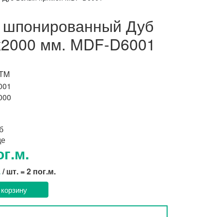
 шпонированный Дуб
х2000 мм. MDF-D6001
 TM
001
000
б
де
ог.м.
.
/ шт. = 2 пог.м.
 корзину