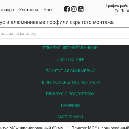
График рабо
 товара
Контакты
Блог
Пн-Пт: 
ус и алюминиевые профили скрытого монтажа
ПЛИНТУС ШПОНИРОВАННЫЙ
ПЛИНТУС МДФ
ПЛИНТУС АЛЮМИНИЕВЫЙ
ПЛИНТУС СКРЫТОГО МОНТАЖА
ПЛИНТУС С ПОДСВЕТКОЙ
ПРОФИЛИ
АКСЕССУАРЫ
нтус МДФ шпонированный 60 мм
Плинтус MDF шпонированный