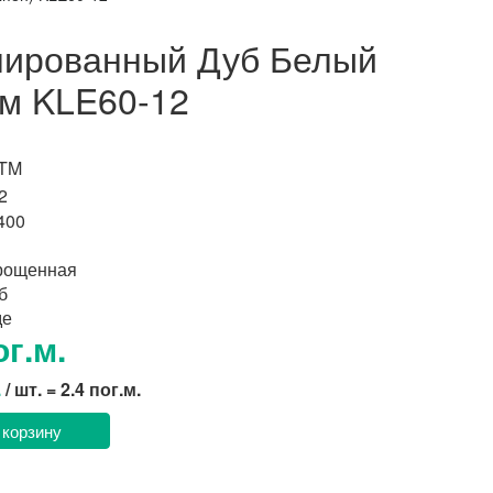
нированный Дуб Белый
м KLE60-12
 TM
2
400
рощенная
б
де
ог.м.
.
/ шт. = 2.4 пог.м.
 корзину