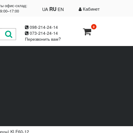
ты офис-склад:
RU
Кабинет
UA
EN
09:00–17:00
098-214-24-14
0
073-214-24-14
Перезвонить вам?
шпон) KLE60-12