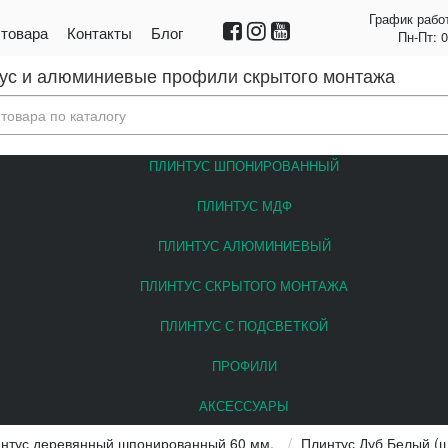
График рабо
 товара
Контакты
Блог
Пн-Пт: 
ус и алюминиевые профили скрытого монтажа
ПЛИНТУС ШПОНИРОВАННЫЙ
ПЛИНТУС МДФ
ПЛИНТУС АЛЮМИНИЕВЫЙ
ПЛИНТУС СКРЫТОГО МОНТАЖА
ПЛИНТУС С ПОДСВЕТКОЙ
ПРОФИЛИ
АКСЕССУАРЫ
нтус деревянный шпонированный 60 мм.
Плинтус Дуб Белый (