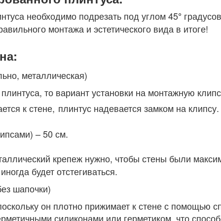
интуса необходимо подрезать под углом 45
градусов
°
равильного монтажа и эстетического вида в итоге!
на:
льно, металлическая)
 плинтуса, то вариант установки на монтажную клип
ется к стене,
плинтус надевается замком на клипсу.
псами) – 50 см.
аллический крепеж нужно, чтобы стены были максим
иногда будет отстегиваться.
без шапочки)
оскольку он плотно прижимает к стене с помощью сп
метичными силиконами или герметиком, что способ