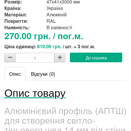
Розмір:
47х41х3000 мм
Країна:
Україна
Матеріал:
Алюміній
Покриття:
RAL
Наявність:
В наявності
270.00 грн. / пог.м.
Ціна одиниці:
810.00 грн.
/ шт. = 3 пог.м.
До кошика
Опис
Відгуки (0)
Опис товару
Алюмінієвий профіль (АПТШ)
для створення світло-
тіньового шва 14 мм від стіни