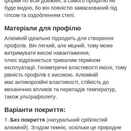
форми по всій довжині, а самого профілю не
буде видно, бо він повністю замаскований під
гіпсом та оздобленням стелі.
Матеріали для профілю
Алюміній ідеально підходить для створення
профілів. Він легкий, але міцний, тому може
витримувати високі навантаження,
плюс відрізняється тривалим терміном
експлуатації. Геометричні властивості якісні, тому
рівність профілів є високою. Алюміній
має антикорозійні властивості, стійкість до
механічних впливів та перепадів температур,
також ультрафіолету.
Варіанти покриття:
1.
(натуральний сріблястий
Без покриття
алюміній). Згодом темніє, оскільки це природне