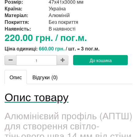
Розмір:
47х41х3000 мм
Країна:
Україна
Матеріал:
Алюміній
Покриття:
Без покриття
Наявність:
В наявності
220.00 грн. / пог.м.
Ціна одиниці:
660.00 грн.
/ шт. = 3 пог.м.
До кошика
Опис
Відгуки (0)
Опис товару
Алюмінієвий профіль (АПТШ)
для створення світло-
тіньового шва 14 мм від стіни