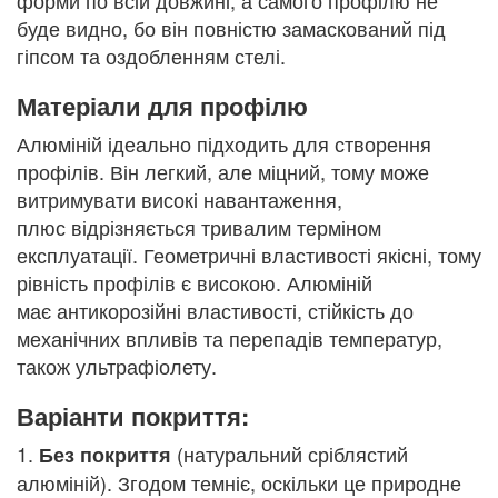
форми по всій довжині, а самого профілю не
буде видно, бо він повністю замаскований під
гіпсом та оздобленням стелі.
Матеріали для профілю
Алюміній ідеально підходить для створення
профілів. Він легкий, але міцний, тому може
витримувати високі навантаження,
плюс відрізняється тривалим терміном
експлуатації. Геометричні властивості якісні, тому
рівність профілів є високою. Алюміній
має антикорозійні властивості, стійкість до
механічних впливів та перепадів температур,
також ультрафіолету.
Варіанти покриття:
1.
(натуральний сріблястий
Без покриття
алюміній). Згодом темніє, оскільки це природне