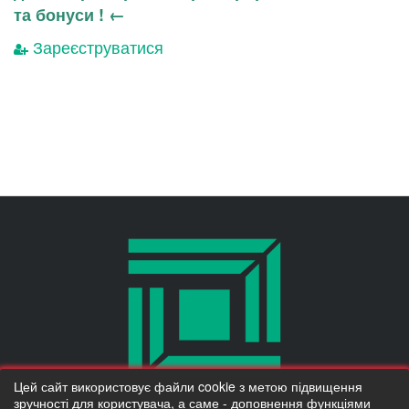
та бонуси ! ←
Зареєструватися
Цей сайт використовує файли cookie з метою підвищення
Надано SendPulse
зручності для користувача, а саме - доповнення функціями