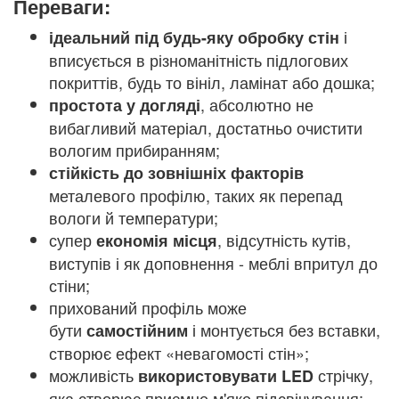
Переваги
:
і
ідеальний під будь-яку обробку стін
вписується в різноманітність підлогових
покриттів, будь то вініл, ламінат або дошка;
, абсолютно не
простота у догляді
вибагливий матеріал, достатньо очистити
вологим прибиранням;
стійкість до зовнішніх факторів
металевого профілю, таких як перепад
вологи й температури;
супер
, відсутність кутів,
економія місця
виступів і як доповнення - меблі впритул до
стіни;
прихований профіль може
бути
і монтується без вставки,
самостійним
створює ефект «невагомості стін»;
можливість
стрічку,
використовувати LED
яка створює приємне м'яке підсвічування;