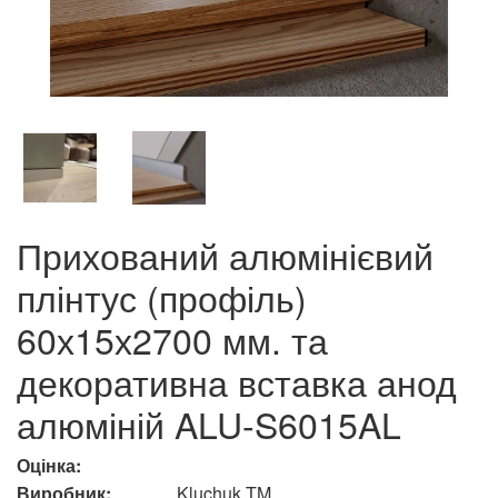
Прихований алюмінієвий
плінтус (профіль)
60х15х2700 мм. та
декоративна вставка анод
алюміній ALU-S6015AL
Оцінка:
Виробник:
Kluchuk TM