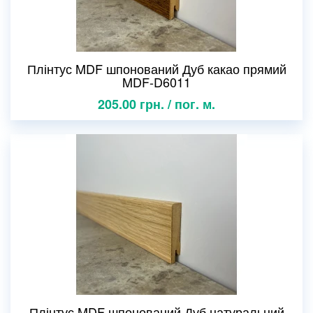
Плінтус MDF шпонований Дуб какао прямий
MDF-D6011
205.00 грн. / пог. м.
Плінтус MDF шпонований Дуб натуральний