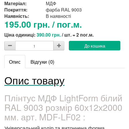
Матеріал:
МДФ
Покриття:
фарба RAL 9003
Наявність:
В наявності
195.00 грн. / пог.м.
Ціна одиниці:
390.00 грн.
/ шт. = 2 пог.м.
До кошика
Опис
Відгуки (0)
Опис товару
Плінтус МДФ LightForm білий
RAL 9003 розмір 60х12х2000
мм. арт. MDF-LF02 :
Універсальний колір та витончена форма