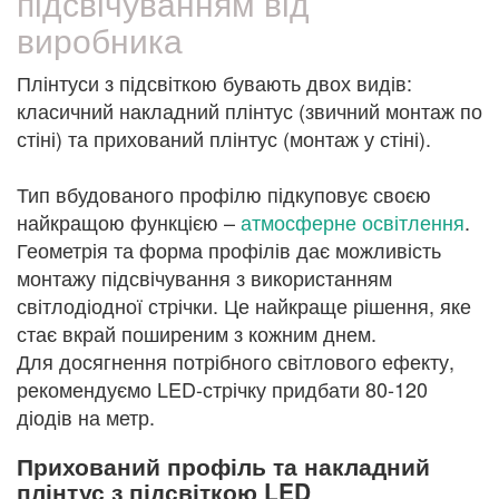
підсвічуванням від
виробника
Плінтуси з підсвіткою бувають двох видів:
класичний накладний плінтус (звичний монтаж по
стіні) та прихований плінтус (монтаж у стіні).
Тип вбудованого профілю підкуповує своєю
найкращою функцією –
атмосферне освітлення
.
Геометрія та форма профілів дає можливість
монтажу підсвічування з використанням
світлодіодної стрічки. Це найкраще рішення, яке
стає вкрай поширеним з кожним днем.
Для досягнення потрібного світлового ефекту,
рекомендуємо LED-стрічку придбати 80-120
діодів на метр.
Прихований профіль та накладний
плінтус з підсвіткою LED