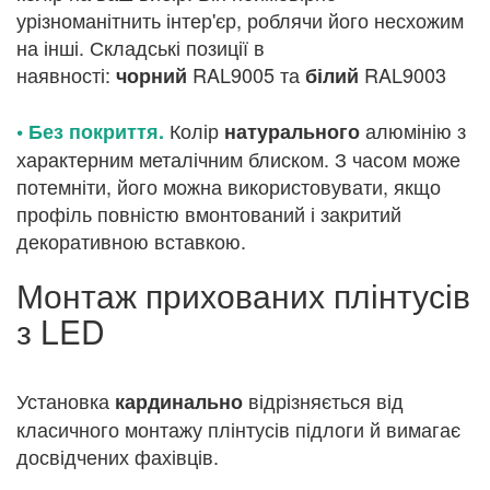
урізноманітнить інтер'єр, роблячи його несхожим
на інші. Складські позиції в
наявності:
RAL9005 та
RAL9003
чорний
білий
Колір
алюмінію з
• Без покриття.
натурального
характерним металічним блиском. З часом може
потемніти, його можна використовувати, якщо
профіль повністю вмонтований і закритий
декоративною вставкою.
Монтаж прихованих плінтусів
з LED
Установка
відрізняється від
кардинально
класичного монтажу плінтусів підлоги й вимагає
досвідчених фахівців.