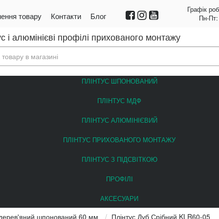
Графік роб
ення товару
Контакти
Блог
Пн-Пт:
с і алюмінієві профілі прихованого монтажу
ПЛІНТУС ШПОНОВАНИЙ
ПЛІНТУС МДФ
ПЛІНТУС АЛЮМІНІЄВИЙ
ПЛІНТУС ПРИХОВАНОГО МОНТАЖУ
ПЛІНТУС З ПІДСВІТКОЮ
ПРОФІЛІ
АКСЕСУАРИ
 дерев'яний шпонований 60 мм
Плінтус Дуб Срібний KLR60-05