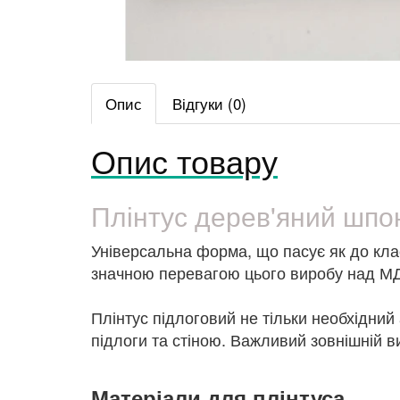
Опис
Відгуки (0)
Опис товару
Плінтус дерев'яний шп
Універсальна форма, що пасує як до клас
значною перевагою цього виробу над МД
Плінтус підлоговий не тільки необхідний
підлоги та стіною. Важливий зовнішній в
Матеріали для плінтуса