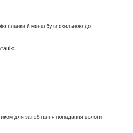
рію планки й менш бути схильною до
атацію.
тиком для запобігання попадання вологи