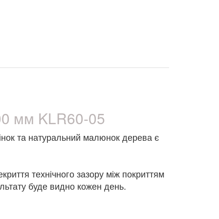
00 мм KLR60-05
тінок та натуральний малюнок дерева є
екриття технічного зазору між покриттям
ультату буде видно кожен день.