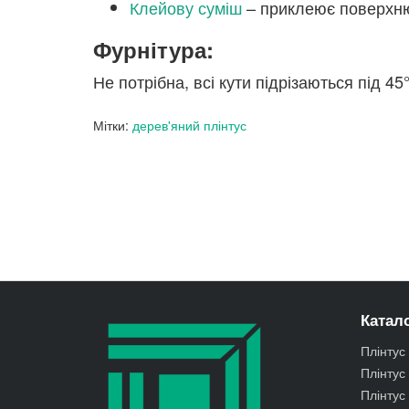
Клейову суміш
– приклеює поверхню 
Фурнітура:
Не потрібна, всі кути підрізаються під 4
Мітки:
дерев'яний плінтус
Катало
Плінтус
Плінту
Плінтус