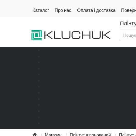
Каталог
Про нас
Оплата і доставка
Поверн
Плінту
Магазин
Плінтус шпонований
Плінтус