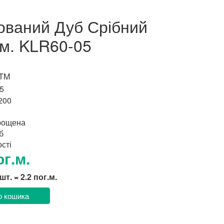
ований Дуб Срібний
м. KLR60-05
 TM
5
200
рощена
б
сті
ог.м.
 шт. = 2.2 пог.м.
о кошика