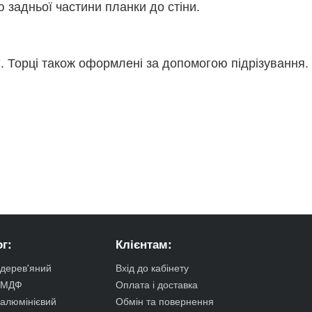
задньої частини планки до стіни.
5°. Торці також оформлені за допомогою підрізування.
г:
Клієнтам:
 дерев'яний
Вхід до кабінету
с МДФ
Оплата і доставка
 алюмінієвий
Обмін та повернення