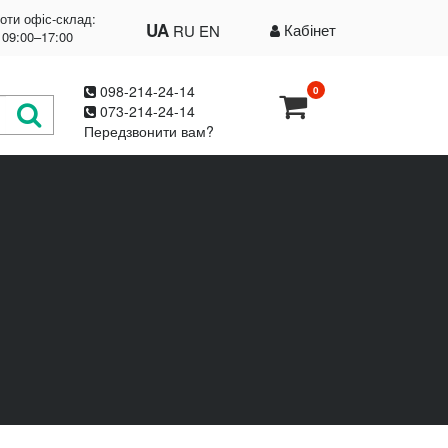
оти офіс-склад:
UA
Кабінет
RU
EN
 09:00–17:00
098-214-24-14
0
073-214-24-14
Передзвонити вам?