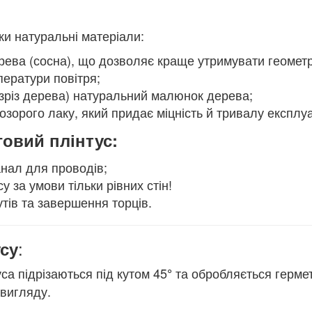
ки натуральні матеріали:
ерева (сосна), що дозволяє краще утримувати геомет
ператури повітря;
зріз дерева) натуральний малюнок дерева;
зорого лаку, який придає міцність й тривалу експлу
говий плінтус:
анал для проводів;
 за умови тільки рівних стін!
утів та завершення торців.
:
су
уса підрізаються під кутом 45
та обробляється герме
°
 вигляду.