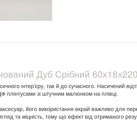
онований Дуб Срібний 60х18х22
ичного інтер'єру, так й до сучасного. Насичений від
Ф плінтусами зі штучним малюнком на плівці.
 аксесуар, його використання вкрай важливо для пер
игляд та міцність, тому що ефект від отриманого рез