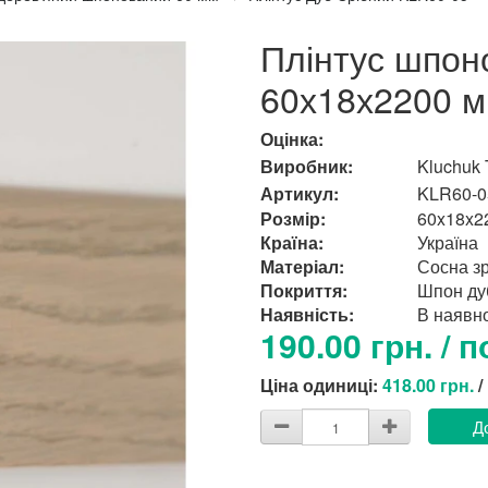
Плінтус шпон
60х18х2200 м
Оцінка:
Виробник:
Kluchuk
Артикул:
KLR60-0
Розмір:
60x18x2
Країна:
Україна
Матеріал:
Сосна з
Покриття:
Шпон ду
Наявність:
В наявно
190.00 грн. / п
Ціна одиниці:
418.00 грн.
/
Д