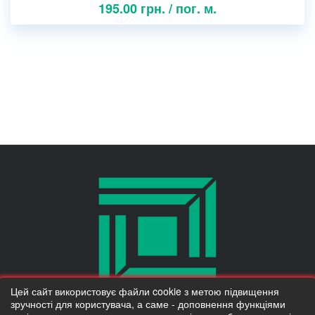
195.00 грн. / пог. м.
Цей сайт використовує файли cookie з метою підвищення
Надано SendPulse
зручності для користувача, а саме - доповнення функціями