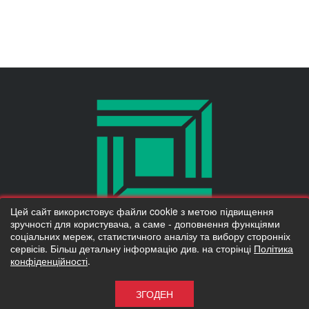
Цей сайт використовує файли cookie з метою підвищення
Надано SendPulse
зручності для користувача, а саме - доповнення функціями
соціальних мереж, статистичного аналізу та вибору сторонніх
Тільки новинки асортименту та коротко про важливе :)
© 2010 Kluchuk.ua
сервісів. Більш детальну інформацію див. на сторінці
Політика
конфіденційності
.
Приймаємо до оплати
Электронная почта:
*
Підписатися
ЗГОДЕН