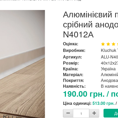
Алюмінієвий 
срібний анодо
N4012А
Оцінка:
Виробник:
Kluchuk
Артикул:
ALU-N4
Розмір:
40х12х2
Країна:
Україна
Матеріал:
Алюміні
Покриття:
Анодова
Наявність:
В наявно
190.00 грн. / п
Ціна одиниці:
513.00 грн.
/
Д