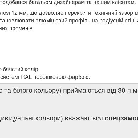
сподобався багатьом дизайнерам та нашим клієнтам.
озі 12 мм, що дозволяє перекрити технічний зазор мі
ановлювати алюмінієвий профіль на радіусній стіні 
них променів.
іблястий колір;
о системі RAL порошковою фарбою.
 та білого кольору) приймаються від 30 п.м
ндивідуальні кольори) вважаються
спецзамо