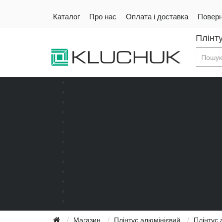
Каталог
Про нас
Оплата і доставка
Поверн
Плінту
Магазин
Плінтус алюмінієвий
Плінтус