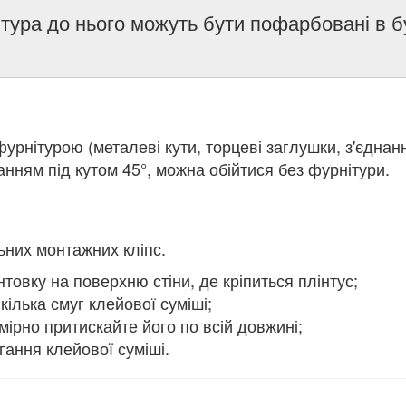
тура до нього можуть бути пофарбовані в б
урнітурою (металеві кути, торцеві заглушки, з'єднан
анням під кутом 45°, можна обійтися без фурнітури.
льних монтажних кліпс.
нтовку на поверхню стіни, де кріпиться плінтус;
кілька смуг клейової суміші;
омірно притискайте його по всій довжині;
гання клейової суміші.