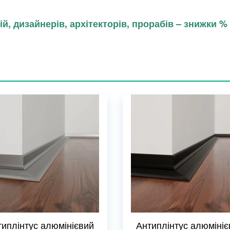
й, дизайнерів, архітекторів, прорабів – знижки %
типлінтус алюмінієвий
Антиплінтус алюмініє