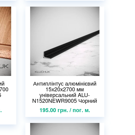
ий
Антиплінтус алюмінієвий
2700
15х20х2700 мм
5
універсальний ALU-
N1520NEWR9005 Чорний
.
195.00 грн. / пог. м.