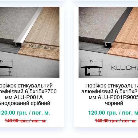
оріжок стикувальний
Поріжок стикувальн
мінієвий 6,5х15х2700
алюмінієвий 6,5х15х
мм ALU-P001A
мм ALU-P001R900
Aнодований срібний
чорний
120.00 грн. / пог. м.
120.00 грн. / пог. м
140.00 грн. / пог. м.
140.00 грн. / пог. м.