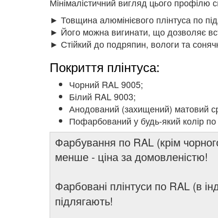
Мінімалістичний вигляд цього профілю 
► Товщина алюмінієвого плінтуса по підл
► Його можна вигинати, що дозволяє вст
► Стійкий до подряпин, вологи та соняч
Покриття плінтуса:
Чорний RAL 9005;
Білий RAL 9003;
Анодований (захищений) матовий ср
Пофарбований у будь-який колір п
Фарбування по RAL (крім чорного
менше - ціна за домовленістю!
Фарбовані плінтуси по RAL (в і
підлягають!