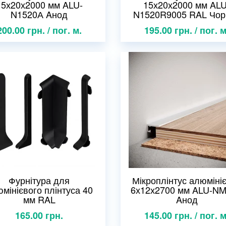
15х20х2000 мм ALU-
15х20х2000 мм ALU
N1520А Aнод
N1520R9005 RAL Чор
200.00 грн. / пог. м.
195.00 грн. / пог. м
Фурнітура для
Мікроплінтус алюміні
мінієвого плінтуса 40
6х12х2700 мм ALU-N
мм RAL
Aнод
165.00 грн.
145.00 грн. / пог. м