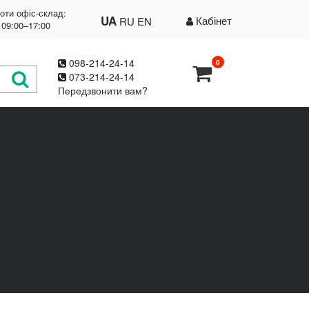
оти офіс-склад:
UA
Кабінет
RU
EN
 09:00–17:00
098-214-24-14
0
073-214-24-14
Передзвонити вам?