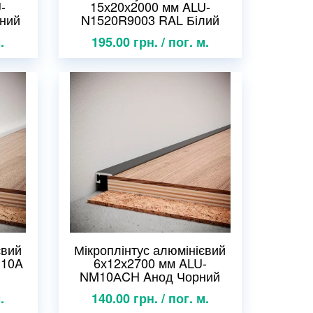
-
15х20х2000 мм ALU-
ний
N1520R9003 RAL Білий
.
195.00 грн. / пог. м.
євий
Мікроплінтус алюмінієвий
M10A
6х12х2700 мм ALU-
NM10АCH Aнод Чорний
.
140.00 грн. / пог. м.