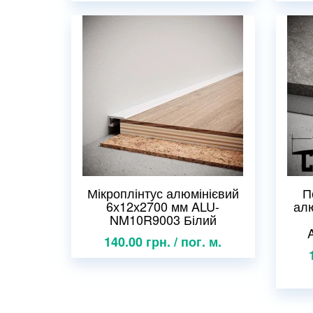
Мікроплінтус алюмінієвий
П
6х12х2700 мм ALU-
алю
NM10R9003 Білий
140.00 грн. / пог. м.