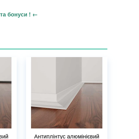
 та бонуси ! ←
вий
Антиплінтус алюмінієвий