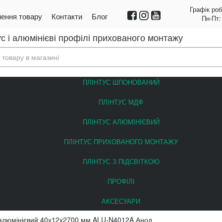
Графік роб
ення товару
Контакти
Блог
Пн-Пт:
с і алюмінієві профілі прихованого монтажу
ПЛІНТУС ШПОНОВАНИЙ
ПЛІНТУС МДФ
ПЛІНТУС АЛЮМІНІЄВИЙ
ПЛІНТУС ПРИХОВАНОГО МОНТАЖУ
ПЛІНТУС З ПІДСВІТКОЮ
ПРОФІЛІ
АКСЕСУАРИ
 алюмінієвий 40х12х2700 мм ALU-N4012A Анод