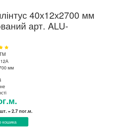
плінтус 40х12х2700 мм
ваний арт. ALU-
 TM
012А
700 мм
й
не
сті
ог.м.
 шт. = 2.7 пог.м.
о кошика