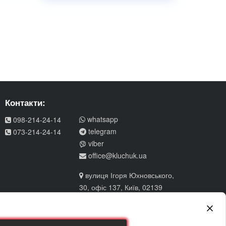
Контакти:
whatsapp
098-214-24-14
telegram
073-214-24-14
viber
office@kluchuk.ua
вулиця Ігоря Юхновського,
30, офіс 137, Київ, 02139