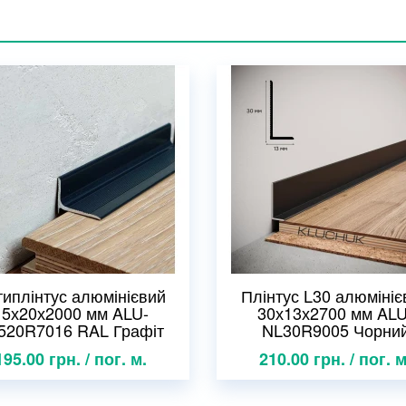
типлінтус алюмінієвий
Плінтус L30 алюмініє
15х20х2000 мм ALU-
30х13х2700 мм ALU
520R7016 RAL Графіт
NL30R9005 Чорни
195.00 грн. / пог. м.
210.00 грн. / пог. м