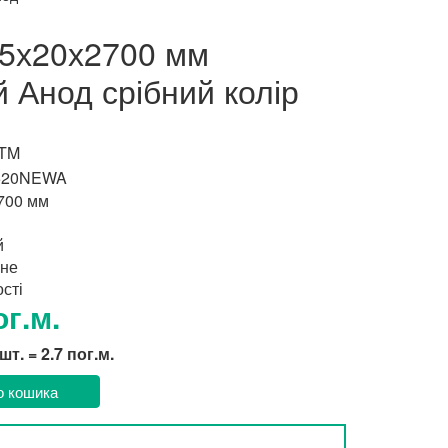
15х20х2700 мм
 Анод срібний колір
 TM
520NEWA
700 мм
й
не
сті
ог.м.
 шт. = 2.7 пог.м.
о кошика