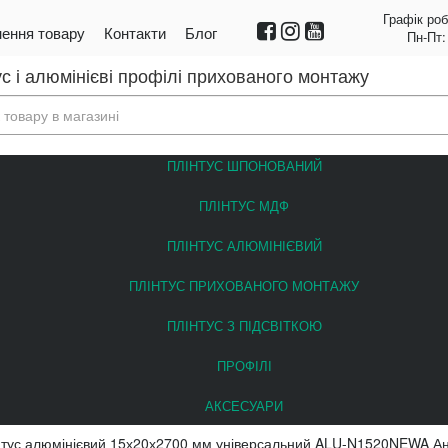
Графік роб
ення товару
Контакти
Блог
Пн-Пт:
с і алюмінієві профілі прихованого монтажу
ПЛІНТУС ШПОНОВАНИЙ
ПЛІНТУС МДФ
ПЛІНТУС АЛЮМІНІЄВИЙ
ПЛІНТУС ПРИХОВАНОГО МОНТАЖУ
ПЛІНТУС З ПІДСВІТКОЮ
ПРОФІЛІ
АКСЕСУАРИ
нтус алюмінієвий 15х20х2700 мм універсальний ALU-N1520NEWA А