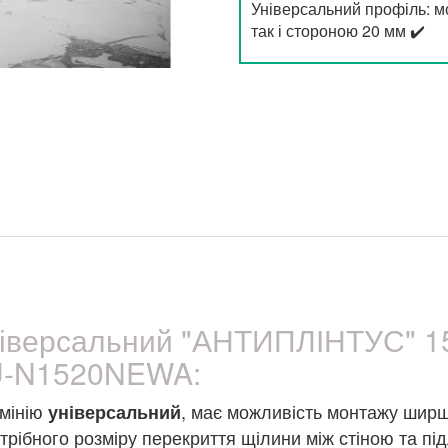
Універсальний профіль: мо
так і стороною 20 мм ✔️
ніверсальний "АНТИПЛІНТУС" 1
LU-N1520NEWA:
мінію
, має можливість монтажу ширшою
універсальний
трібного розміру перекриття щілини між стіною та п