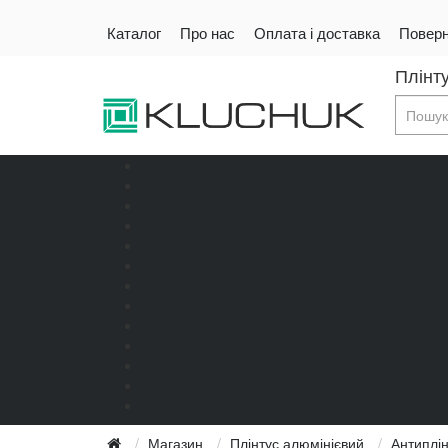
Каталог
Про нас
Оплата і доставка
Поверн
Плінту
Магазин
Плінтус алюмінієвий
Антиплі