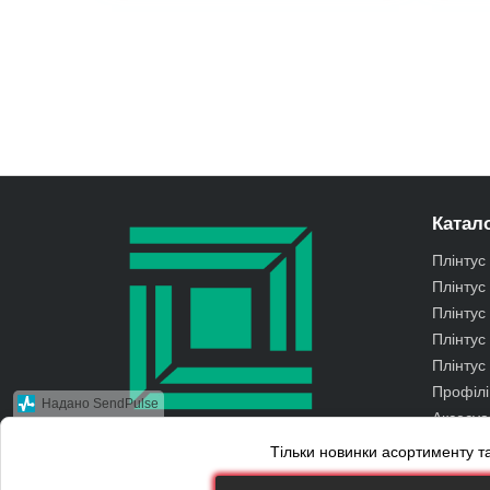
Катало
Плінтус
Плінту
Плінтус
Плінтус
Плінтус 
Профілі
Надано SendPulse
Аксесуа
Тільки новинки асортименту та
© 2010 Kluchuk.ua
Приймаємо до оплати
Электронная почта:
*