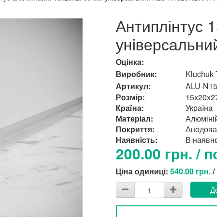
Антиплінтус 
універсальний
Оцінка:
Виробник:
Kluchuk
Артикул:
ALU-N1
Розмір:
15х20х2
Країна:
Україна
Матеріал:
Алюміні
Покриття:
Анодова
Наявність:
В наявно
200.00 грн. / п
Ціна одиниці:
540.00 грн.
/
Д