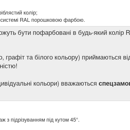
іблястий колір;
о системі RAL порошковою фарбою.
ожуть бути пофарбовані в будь-який колір 
, графіт та білого кольору) приймаються ві
ністю!
ндивідуальні кольори) вважаються
спецзамо
 з підрізуванням під кутом 45°.