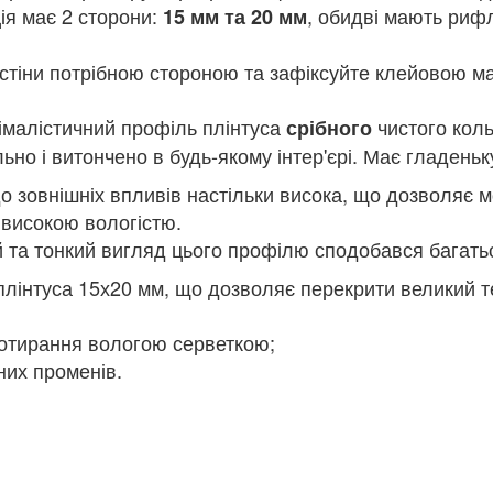
ія має 2 сторони:
, обидві мають риф
15 мм та 20 мм
 стіни потрібною стороною та зафіксуйте клейовою м
імалістичний профіль плінтуса
чистого кол
срібного
ьно і витончено в будь-якому інтер'єрі. Має гладеньк
до зовнішніх впливів настільки висока, що дозволяє
 високою вологістю.
 та тонкий вигляд цього профілю сподобався багать
лінтуса 15х20 мм, що дозволяє перекрити великий т
ротирання вологою серветкою;
них променів.