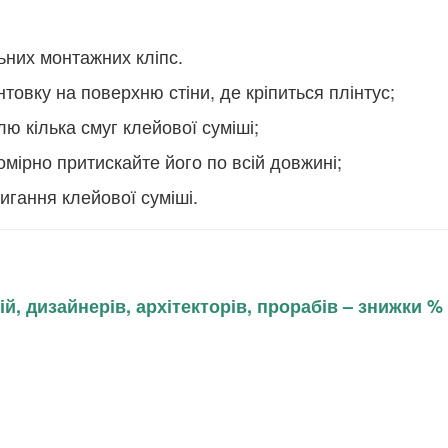
льних монтажних кліпс.
нтовку на поверхню стіни, де кріпиться плінтус;
ю кілька смуг клейової суміші;
омірно притискайте його по всій довжині;
игання клейової суміші.
й, дизайнерів, архітекторів, прорабів – знижки %