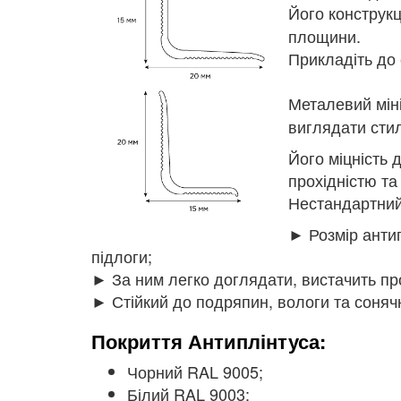
Його конструкц
площини.
Прикладіть до
Металевий мін
виглядати стил
Його міцність 
прохідністю та
Нестандартний
► Розмір антип
підлоги;
► За ним легко доглядати, вистачить п
► Стійкий до подряпин, вологи та соняч
Покриття Антиплінтуса:
Чорний RAL 9005;
Білий RAL 9003;