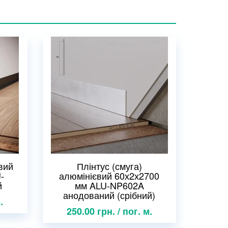
вий
Плінтус (смуга)
-
алюмінієвий 60х2х2700
й
мм ALU-NP602A
анодований (срібний)
.
250.00 грн. / пог. м.