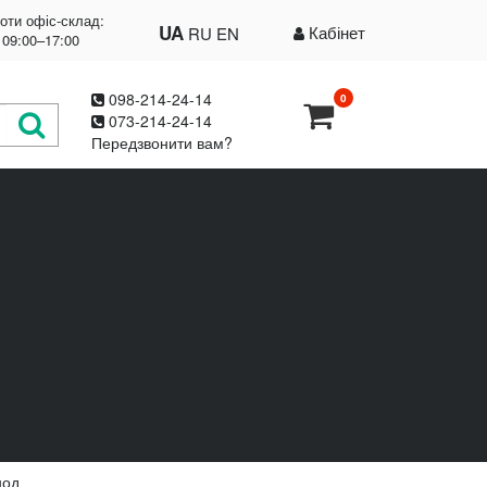
оти офіс-склад:
UA
Кабінет
RU
EN
 09:00–17:00
098-214-24-14
0
073-214-24-14
Передзвонити вам?
нод