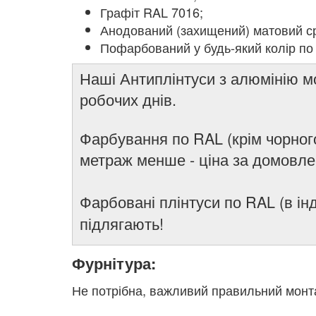
Графіт RAL 7016;
Анодований (захищений) матовий ср
Пофарбований у будь-який колір п
Наші Антиплінтуси з алюмінію м
робочих днів.
Фарбування по RAL (крім чорного
метраж менше - ціна за домовле
Фарбовані плінтуси по RAL (в і
підлягають!
Фурнітура:
Не потрібна, важливий правильний монтаж